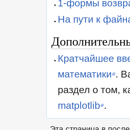
1-формы возв
На пути к файн
Дополнительн
Кратчайшее вве
математики
. 
раздел о том, 
matplotlib
.
Эта страница в посл