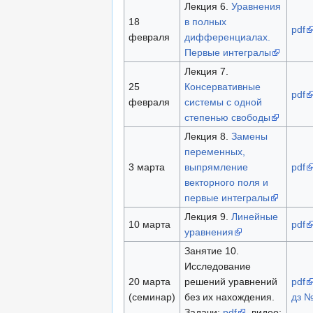
Лекция 6.
Уравнения
18
в полных
pdf
февраля
дифференциалах.
Первые интегралы
Лекция 7.
25
Консервативные
pdf
февраля
системы с одной
степенью свободы
Лекция 8.
Замены
переменных,
3 марта
выпрямление
pdf
векторного поля и
первые интегралы
Лекция 9.
Линейные
10 марта
pdf
уравнения
Занятие 10.
Исследование
20 марта
решений уравнений
pdf
(семинар)
без их нахождения.
дз 
Задачи:
pdf
, видео: