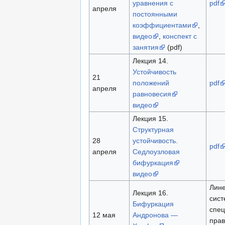
уравнения с
pdf
апреля
постоянными
коэффициентами
,
видео
,
конспект с
занятия
(pdf)
Лекция 14.
Устойчивость
21
положений
pdf
апреля
равновесия
видео
Лекция 15.
Структурная
28
устойчивость.
pdf
апреля
Седлоузловая
бифуркация
видео
Лин
Лекция 16.
сист
Бифуркация
спец
12 мая
Андронова —
прав