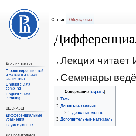
Статья
Обсуждение
Дифференциа
Перейти
Перейти
Лекции читает 
к
к
Для лингвистов
навигации
поиску
Теория вероятностей
Семинары ведё
и математическая
статистика
Linguistic Data:
compling
Содержание
Linguistic Data:
theorling
1
Темы
2
Домашние задания
ВШЭ-РЭШ
2.1
Дополнительные
Дифференциальные
3
Дополнительные материалы
уравнения
Наука о данных
Для политологов