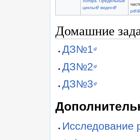
Хопфа. Предельные
част
циклы
видео
pdf
Домашние зад
ДЗ№1
ДЗ№2
ДЗ№3
Дополнитель
Исследование 