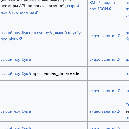
XML
,
видео
а
примеры API, но логика такая же),
сырой
про JSON
д
ноутбук с занятия
c
сырой ноутбук про sympy
,
сырой ноутбук
д
видео занятия
про plotly
К
сырой ноутбук
видео занятия
д
сырой ноутбук
про
pandas_datareader
.
p
видео занятия
tu
S
сырой ноутбук
видео занятия
э
о
сырой ноутбук
видео занятия