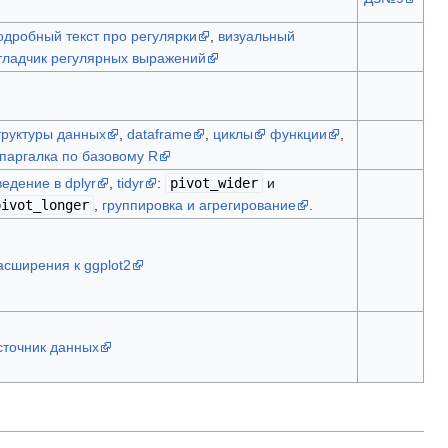
одробный текст про регулярки
,
визуальный
тладчик регулярных выражений
труктуры данных
,
dataframe
,
циклы
функции
,
паргалка по базовому R
ведение в dplyr
,
tidyr
:
pivot_wider
и
pivot_longer
,
группировка и агрегирование
.
асширения к ggplot2
сточник данных