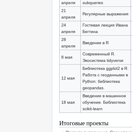
апреля
subqueries
21
Регулярные выражения
апреля
24
Гостевая лекция Ивана
апреля
Бегтина
28
Введение в R
апреля
Современный R.
8 мая
Экосистема tidyverse
Библиотека ggplot2 в R.
Работа с геоданными в
12 мая
Python: библиотека
geopandas.
Введение в машинное
18 мая
обучение. Библиотека
scikit-learn
Итоговые проекты