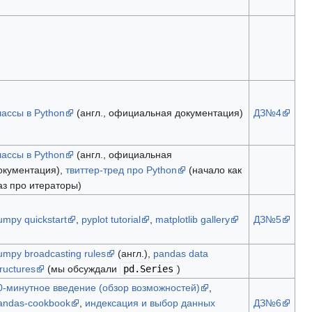
лассы в Python
(англ., официальная документация)
ДЗ№4
лассы в Python
(англ., официальная
окументация),
твиттер-тред про Python
(начало как
аз про итераторы)
umpy quickstart
,
pyplot tutorial
,
matplotlib gallery
ДЗ№5
umpy broadcasting rules
(англ.),
pandas data
tructures
(мы обсуждали
pd.Series
)
0-минутное введение (обзор возможностей)
,
andas-cookbook
,
индексация и выбор данных
ДЗ№6