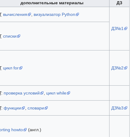
дополнительные материалы
ДЗ
T
вычисления
,
визуализатор Python
ДЗ№1
T
списки
T
цикл for
ДЗ№2
T
:
проверка условий
,
цикл while
T
:
функции
,
словари
ДЗ№3
orting howto
(англ.)