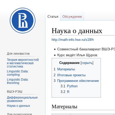
Статья
Обсуждение
Наука о данных
http://math-info.hse.ru/s19/h
Перейти
Перейти
Совместный бакалавриат ВШЭ-РЭШ
Для лингвистов
к
к
Курс ведёт Илья Щуров.
Теория вероятностей
навигации
поиску
Содержание
и математическая
статистика
1
Материалы
Linguistic Data:
compling
2
Итоговые проекты
Linguistic Data:
3
Программное обеспечение
theorling
3.1
Python
ВШЭ-РЭШ
3.2
R
Дифференциальные
уравнения
Материалы
Наука о данных
Для политологов