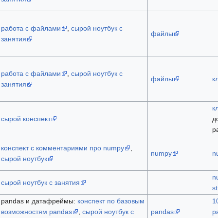
работа с файлами
,
сырой ноутбук с
файлы
занятия
работа с файлами
,
сырой ноутбук с
файлы
к
занятия
к
сырой конспект
д
р
конспект с комментариями про numpy
,
numpy
n
сырой ноутбук
n
сырой ноутбук с занятия
s
pandas и датафреймы:
конспект по базовым
1
возможностям pandas
,
сырой ноутбук с
pandas
p