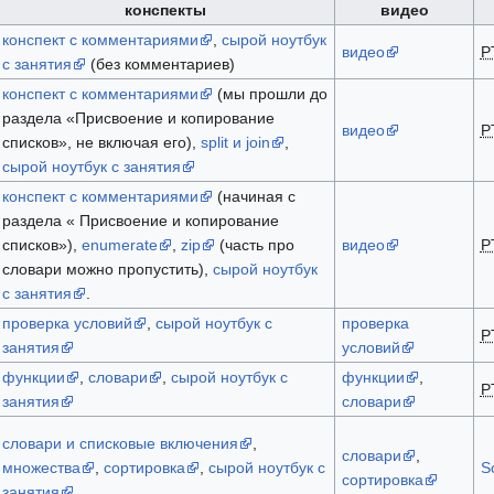
конспекты
видео
конспект с комментариями
,
сырой ноутбук
видео
P
с занятия
(без комментариев)
конспект с комментариями
(мы прошли до
раздела «Присвоение и копирование
видео
P
списков», не включая его),
split и join
,
сырой ноутбук с занятия
конспект с комментариями
(начиная с
раздела « Присвоение и копирование
списков»),
enumerate
,
zip
(часть про
видео
P
словари можно пропустить),
сырой ноутбук
с занятия
.
проверка условий
,
сырой ноутбук с
проверка
P
занятия
условий
функции
,
словари
,
сырой ноутбук с
функции
,
P
занятия
словари
словари и списковые включения
,
словари
,
множества
,
сортировка
,
сырой ноутбук с
S
сортировка
занятия