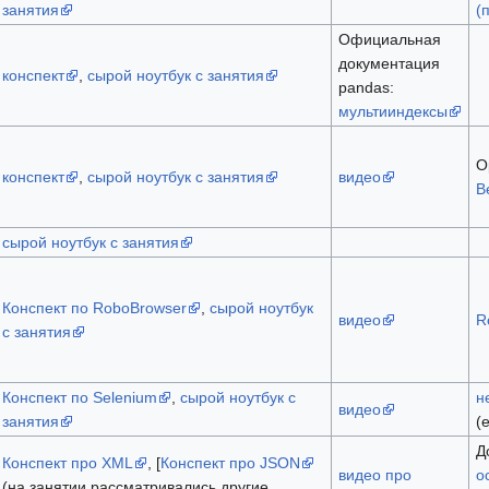
занятия
(
Официальная
документация
конспект
,
сырой ноутбук с занятия
pandas:
мультииндексы
О
конспект
,
сырой ноутбук с занятия
видео
B
сырой ноутбук с занятия
Конспект по RoboBrowser
,
сырой ноутбук
видео
R
с занятия
Конспект по Selenium
,
сырой ноутбук с
н
видео
занятия
(
Д
Конспект про XML
, [
Конспект про JSON
видео про
о
(на занятии рассматривались другие