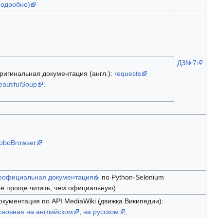
подробно)
ДЗ№7
ригинальная документация (англ.):
requests
eautifulSoup
.
oboBrowser
еофициальная документация
по Python-Selenium
её проще читать, чем официальную).
окументация по API MediaWiki (движка Википедии):
сновная на английском
,
на русском
,