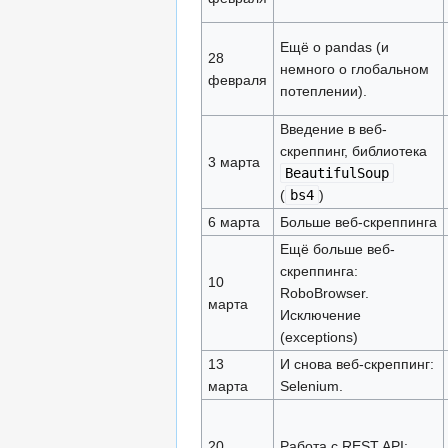
Ещё о pandas (и
28
немного о глобальном
февраля
потеплении).
Введение в веб-
скреппинг, библиотека
3 марта
BeautifulSoup
(
bs4
)
6 марта
Больше веб-скреппинга
Ещё больше веб-
скреппинга:
10
RoboBrowser.
марта
Исключение
(exceptions)
13
И снова веб-скреппинг:
марта
Selenium.
20
Работа с REST API: