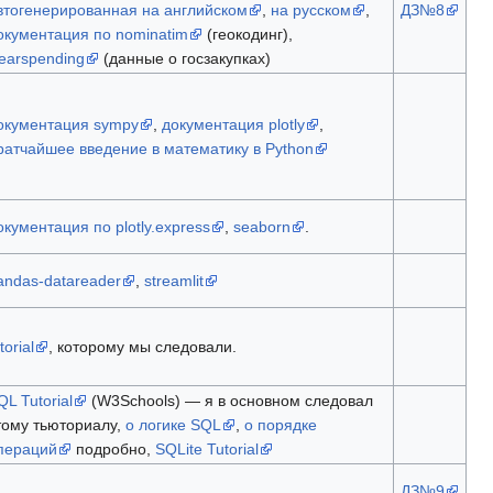
втогенерированная на английском
,
на русском
,
ДЗ№8
окументация по nominatim
(геокодинг),
learspending
(данные о госзакупках)
окументация sympy
,
документация plotly
,
ратчайшее введение в математику в Python
окументация по plotly.express
,
seaborn
.
andas-datareader
,
streamlit
torial
, которому мы следовали.
QL Tutorial
(W3Schools) — я в основном следовал
тому тьюториалу,
о логике SQL
,
о порядке
пераций
подробно,
SQLite Tutorial
ДЗ№9