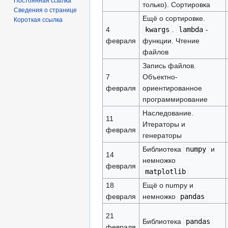
Постоянная ссылка
только). Сортировка
Сведения о странице
Ещё о сортировке.
Короткая ссылка
4
kwargs
.
lambda
-
февраля
функции. Чтение
файлов
Запись файлов.
7
Объектно-
февраля
ориентированное
программирование
Наследование.
11
Итераторы и
февраля
генераторы
Библиотека
numpy
и
14
немножко
февраля
matplotlib
18
Ещё о numpy и
февраля
немножко
pandas
21
Библиотека
pandas
февраля