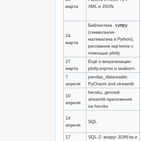
марта
XML и JSON
Библиотека
sympy
(символьная
24
математика в Python),
марта
рисование картинок с
помощью plotly
27
Ещё о визуализации:
марта
plotly.expres и seaborn.
7
pandas_datareader,
апреля
PyCharm and streamlit.
heroku, деплой
10
streamlit-приложения
апреля
на heroku
14
SQL
апреля
17
SQL-2: вокруг JOIN'ов и