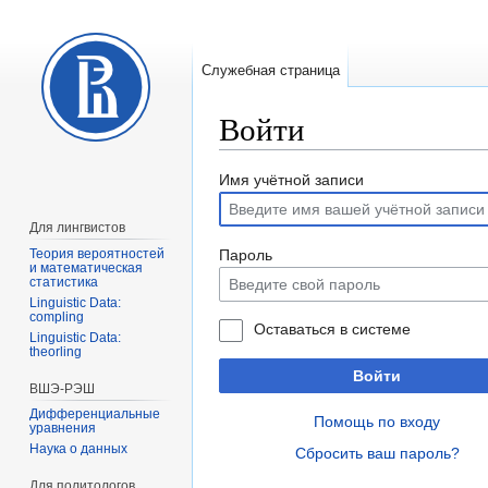
Служебная страница
Войти
Перейти
Перейти
Имя учётной записи
к
к
навигации
поиску
Для лингвистов
Теория вероятностей
Пароль
и математическая
статистика
Linguistic Data:
compling
Оставаться в системе
Linguistic Data:
theorling
Войти
ВШЭ-РЭШ
Дифференциальные
Помощь по входу
уравнения
Наука о данных
Сбросить ваш пароль?
Для политологов