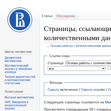
Статья
Обсуждение
Страницы, ссылающи
количественными да
←
Основы работы с количественными данн
Школа лингвистики
Перейти
Перейти
Ссылки сюда
Дискретная
к
к
математика
Страница:
навигации
поиску
Математический
анализ и линейная
алгебра
Теория вероятностей
и математическая
Фильтры
статистика
Скрыть
включения |
Скрыть
ссылки |
С
Политология
Высшая математика
Следующие страницы ссылаются на
Ос
НИС Введение в
регрессионный
анализ
Просмотреть (предыдущие 50 | следующ