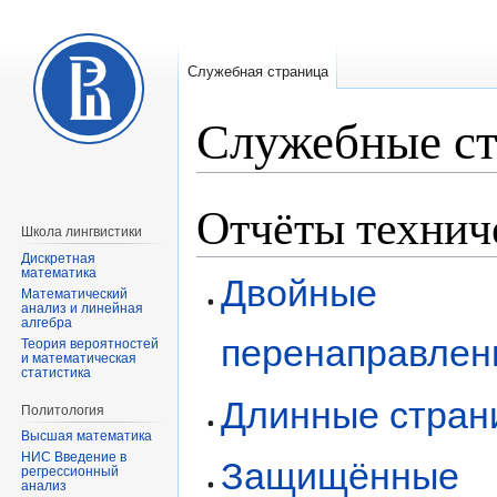
Служебная страница
Служебные с
Отчёты технич
Перейти
Перейти
к
к
Школа лингвистики
навигации
поиску
Дискретная
математика
Двойные
Математический
анализ и линейная
алгебра
перенаправлен
Теория вероятностей
и математическая
статистика
Длинные стран
Политология
Высшая математика
НИС Введение в
Защищённые
регрессионный
анализ