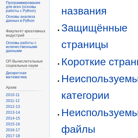
Программирование
для всех (основы
названия
работы с Python)
Основы анализа
данных в Python
Защищённые
Факультет креативных
индустрий
страницы
Основы работы с
количественными
данными
Короткие стра
ОП Вычислительные
социальные науки
Диcкретная
Неиспользуем
математика
Архив
категории
2010-11
2011-12
2012-13
Неиспользуем
2013-14
2014-15
2015-16
файлы
2016-17
2017-18