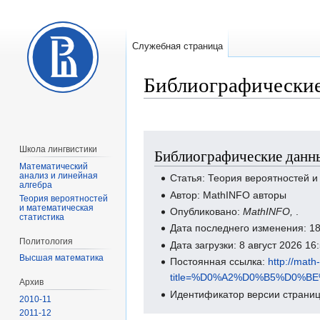
Служебная страница
Библиографические
Перейти
Перейти
Школа лингвистики
Библиографические данны
к
к
Математический
навигации
поиску
анализ и линейная
Статья: Теория вероятностей и
алгебра
Автор: MathINFO авторы
Теория вероятностей
и математическая
Опубликовано:
MathINFO,
.
статистика
Дата последнего изменения: 1
Политология
Дата загрузки: 8 август 2026 1
Высшая математика
Постоянная ссылка:
http://math
title=%D0%A2%D0%B5%D0
Архив
Идентификатор версии страниц
2010-11
2011-12