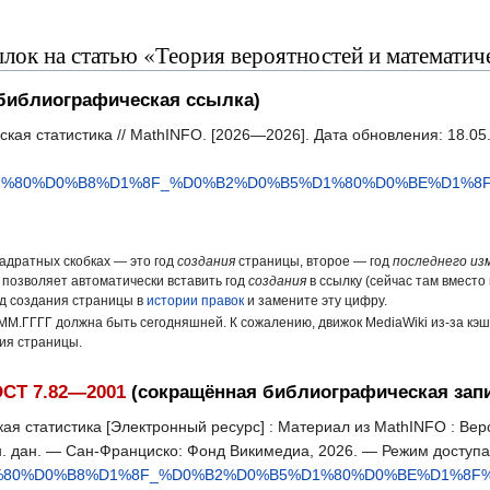
ок на статью «Теория вероятностей и математиче
библиографическая ссылка)
кая статистика // MathINFO. [2026—2026]. Дата обновления: 18.05
%D1%80%D0%B8%D1%8F_%D0%B2%D0%B5%D1%80%D0%BE%D1%
вадратных скобках — это год
создания
страницы, второе — год
последнего из
 позволяет автоматически вставить год
создания
в ссылку (сейчас там вместо 
од создания страницы в
истории правок
и замените эту цифру.
ММ.ГГГГ должна быть сегодняшней. К сожалению, движок MediaWiki из-за кэ
ния страницы.
СТ 7.82—2001
(сокращённая библиографическая зап
ая статистика [Электронный ресурс] : Материал из MathINFO : Вер
н. дан. — Сан-Франциско: Фонд Викимедиа, 2026. — Режим доступ
D1%80%D0%B8%D1%8F_%D0%B2%D0%B5%D1%80%D0%BE%D1%8