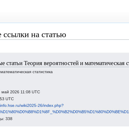
 ссылки на статью
е статьи Теория вероятностей и математическая с
 математическая статистика
8 май 2026 11:08 UTC
6:53 UTC
-info.hse.ru/wiki2025-26/index.php?
%BE%D1%80%D0%B8%D1%8F_%D0%B2%D0%B5%D1%80%D0%BE%
ы: 338