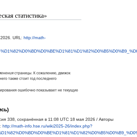
ская статистика»
.2026. URL:
http://math-
8F%D1%82%D0%BD%D0%BE%D1%81%D1%82%D0%B5%D0%B9_%D
менения
страницы. К сожалению, движок
него также стоит год последнего
ширования ошибочно показывает не текущую
ись)
сия 338, сохранённая в 11:08 UTC 18 мая 2026 / Авторы
а:
http://math-info.hse.ru/wiki2025-26/index.php?
F%D1%82%D0%BD%D0%BE%D1%81%D1%82%D0%B5%D0%B9_%D0