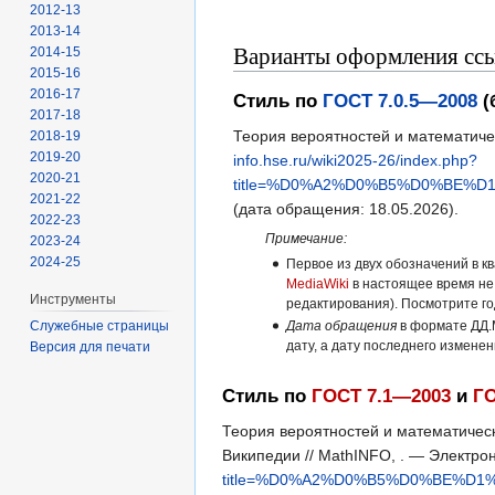
2012-13
2013-14
Варианты оформления ссыл
2014-15
2015-16
2016-17
Стиль по
ГОСТ 7.0.5—2008
(
2017-18
Теория вероятностей и математичес
2018-19
2019-20
info.hse.ru/wiki2025-26/index.php?
2020-21
title=%D0%A2%D0%B5%D0%BE
2021-22
(дата обращения: 18.05.2026).
2022-23
Примечание:
2023-24
2024-25
Первое из двух обозначений в к
MediaWiki
в настоящее время не
Инструменты
редактирования). Посмотрите г
Дата обращения
в формате ДД.
Служебные страницы
дату, а дату последнего измене
Версия для печати
Стиль по
ГОСТ 7.1—2003
и
ГО
Теория вероятностей и математическ
Википедии // MathINFO, . — Электро
title=%D0%A2%D0%B5%D0%BE%