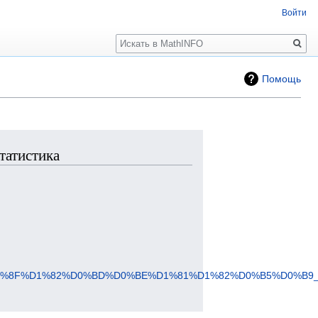
Войти
Поиск
Помощь
татистика
D1%8F%D1%82%D0%BD%D0%BE%D1%81%D1%82%D0%B5%D0%B9