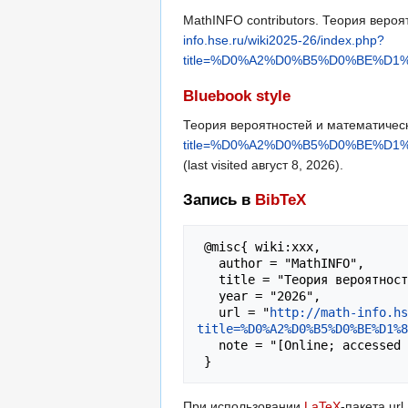
MathINFO contributors. Теория вероятн
info.hse.ru/wiki2025-26/index.php?
title=%D0%A2%D0%B5%D0%BE%
Bluebook style
Теория вероятностей и математическ
title=%D0%A2%D0%B5%D0%BE%
(last visited август 8, 2026).
Запись в
BibTeX
 @misc{ wiki:xxx,

   author = "MathINFO",

   title = "Теория вероятностей и математическая статистика --- MathINFO{,} ",

   year = "2026",

   url = "
http://math-info.hs
title=%D0%A2%D0%B5%D0%BE%D1%8
   note = "[Online; accessed 8-август-2026]"

При использовании
LaTeX
-пакета ur