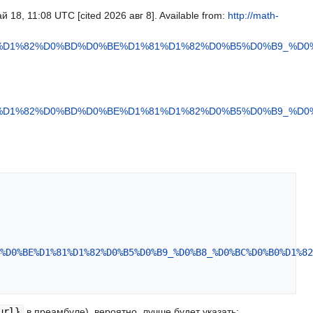
18, 11:08 UTC [cited 2026 авг 8]. Available from:
http://math-
F%D1%82%D0%BD%D0%BE%D1%81%D1%82%D0%B5%D0%B9_%D0
F%D1%82%D0%BD%D0%BE%D1%81%D1%82%D0%B5%D0%B9_%D0
%D0%BE%D1%81%D1%82%D0%B5%D0%B9_%D0%B8_%D0%BC%D0%B0%D1%82
url}
в преамбуле), вероятно, лучше будет указать: