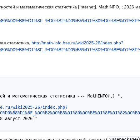
остей и математическая статистика [Internet]. MathINFO, ; 2026 май 
D1%80%D0%B8%D1%8F_%D0%B2%D0%B5%D1%80%D0%BE%D1%8
ая статистика,
http://math-info.hse.ru/wiki2025-26/index.php?
D1%80%D0%B8%D1%8F_%D0%B2%D0%B5%D1%80%D0%BE%D1%8
e.ru/wiki2025-26/index.php?
0%D0%B8%D1%8F_%D0%B2%D0%B5%D1%80%D0%BE%D1%8F%D1%82%D0%BD
l для более наглядного представления веб-адресов (
\usepackage{