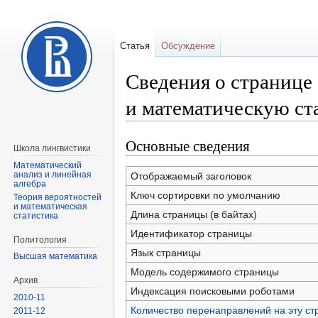
Статья
Обсуждение
Сведения о странице
и математическую ст
Основные сведения
Перейти
Перейти
Школа лингвистики
к
к
Математический
навигации
поиску
анализ и линейная
Отображаемый заголовок
алгебра
Ключ сортировки по умолчанию
Теория вероятностей
и математическая
Длина страницы (в байтах)
статистика
Идентификатор страницы
Политология
Язык страницы
Высшая математика
Модель содержимого страницы
Архив
Индексация поисковыми роботами
2010-11
Количество перенаправлений на эту ст
2011-12