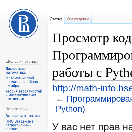
Статья
Обсуждение
Просмотр код
Программиров
Школа лингвистики
работы с Pyth
Дискретная
математика
Математический
анализ и линейная
http://math-info.hs
алгебра
Теория вероятностей
и математическая
←
Программирован
статистика
Python)
Политология
Высшая математика
Перейти
Перейти
НИС Введение в
У вас нет прав 
регрессионный
к
к
анализ