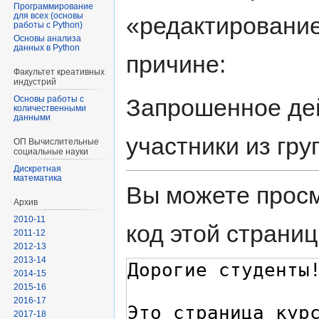
навигации
поиску
Программирование
для всех (основы
«редактирование
работы с Python)
Основы анализа
данных в Python
причине:
Факультет креативных
индустрий
Запрошенное дей
Основы работы с
количественными
данными
участники из гр
ОП Вычислительные
социальные науки
Диcкретная
математика
Вы можете просм
Архив
2010-11
код этой страниц
2011-12
2012-13
2013-14
2014-15
2015-16
2016-17
2017-18