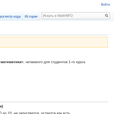
Войти
Поиск
росмотр кода
История
математика»
, читаемого для студентов 1-го курса
н)
.
о 10, не округляется, остается как есть.