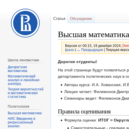
Статья
Обсуждение
Высшая математик
Версия от 00:15, 19 декабря 2024;
Dmit
(
разн.
)
← Предыдущая
| Текущая верси
Школа лингвистики
Перейти
Перейти
Дорогие студенты!
Дискретная
к
к
На этой странице будут появляться
математика
навигации
поиску
департамента политических наук в 
Математический
анализ и линейная
алгебра
Авторы курса: И.А. Хованская, И
Теория вероятностей
Лекции читает: Филимонов Дмитр
и математическая
статистика
Семинары ведет: Филимонов Дми
Политология
Правила оценивания
Высшая математика
НИС Введение в
Формула оценки:
ИТОГ = Округли
регрессионный
анализ
Самостоятельные - среднее ар