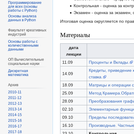
Программирование
Контрольная - оценка за контро
для всех (основы
работы с Python)
Экзамен - оценка за экзамен, о
Основы анализа
данных в Python
Итоговая оценка округляется по прав
Факультет креативных
Материалы
индустрий
Основы работы с
количественными
дата
данными
лекции
ОП Вычислительные
11.09
Проценты и Вклады.
социальные науки
Кредиты, приведение 
Диcкретная
14.09
математика
ставка.
18.09
Матрицы и операции с
Архив
2010-11
25.09
Метод Крамера.Обрат
2011-12
28.09
Преобразования графи
2012-13
02.10
Элементарные функци
2013-14
2014-15
09.10
Пределы последовател
2015-16
16.10
Производные. Частные
2016-17
2017-18
23.10
Контрольная.