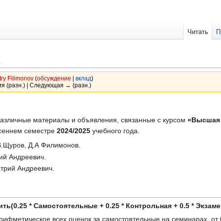
Читать
П
а
ry Filimonov
(
обсуждение
|
вклад
)
я (разн.) | Следующая → (разн.)
 различные материалы и объявления, связанные с курсом
«Высшая 
осеннем семестре
2024/2025
учебного года.
.В.Щуров, Д.А Филимонов.
ий Андреевич.
трий Андреевич.
ть(0.25 * Самостоятельные + 0.25 * Контрольная + 0.5 * Экзаме
ифметическое всех оценок за самостоятельные на семинарах, от 0 д