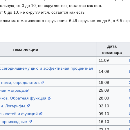
льную, от 0 до 10, не округляется, остается как есть.
т 0 до 10, не округляется, остается как есть.
илам математического округления: 6.49 округляется до 6, а 6.5 окр
дата
тема лекции
семинара
11.09
к сегодняшнему дню и эффективная процентная
14.09
 ними, определитель
18.09
ная матрица.
25.09
ков. Обратная функция.
28.09
и. Логарифм.
02.10
ьностей и функций.
09.10
 производные.
16.10
23.10