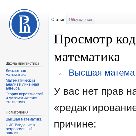
Статья
Обсуждение
Просмотр код
математика
Школа лингвистики
←
Высшая матема
Дискретная
математика
Математический
анализ и линейная
Перейти
Перейти
У вас нет прав 
алгебра
к
к
Теория вероятностей
и математическая
навигации
поиску
статистика
«редактирование
Политология
Высшая математика
причине:
НИС Введение в
регрессионный
анализ